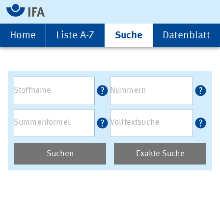
Home
Liste A-Z
Suche
Datenblatt
Suchen
Exakte Suche