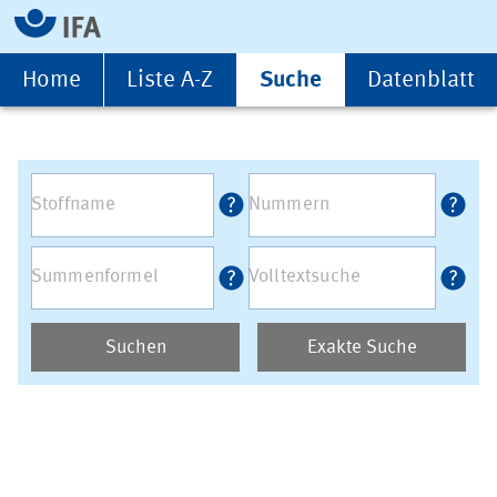
Home
Liste A-Z
Suche
Datenblatt
Suchen
Exakte Suche