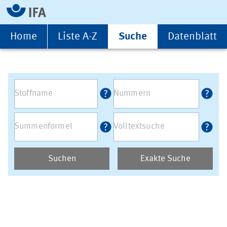
Home
Liste A-Z
Suche
Datenblatt
Suchen
Exakte Suche