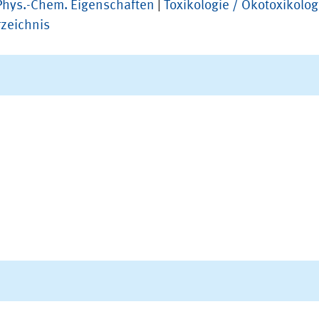
Phys.-Chem. Eigenschaften
|
Toxikologie / Ökotoxikolog
rzeichnis