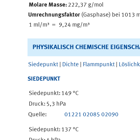
Molare Masse:
222,37 g/mol
Umrechnungsfaktor
(Gasphase) bei 1013 m
1 ml/m³ =
9,24 mg/m³
PHYSIKALISCH CHEMISCHE EIGENSCH
Siedepunkt
|
Dichte
|
Flammpunkt
|
Löslichk
SIEDEPUNKT
Siedepunkt:
149 °C
Druck:
5,3 hPa
Quelle:
01221
02085
02090
Siedepunkt:
137 °C