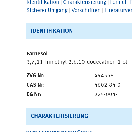
Identifikation
|
Charakterisierung
|
Formel
|
Sicherer Umgang
|
Vorschriften
|
Literaturve
IDENTIFIKATION
Farnesol
3,7,11-Trimethyl-2,6,10-dodecatrien-1-ol
ZVG Nr:
494558
CAS Nr:
4602-84-0
EG Nr:
225-004-1
CHARAKTERISIERUNG