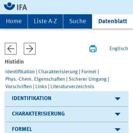
Home
Liste A-Z
Suche
Datenblatt
Englisch
Histidin
Identifikation
|
Charakterisierung
|
Formel
|
Phys.-Chem. Eigenschaften
|
Sicherer Umgang
|
Vorschriften
|
Links
|
Literaturverzeichnis
IDENTIFIKATION
CHARAKTERISIERUNG
FORMEL