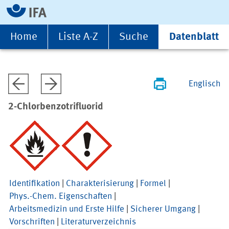
Home
Liste A-Z
Suche
Datenblatt
Englisch
2-Chlorbenzotrifluorid
Identifikation
|
Charakterisierung
|
Formel
|
Phys.-Chem. Eigenschaften
|
Arbeitsmedizin und Erste Hilfe
|
Sicherer Umgang
|
Vorschriften
|
Literaturverzeichnis