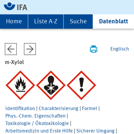
Home
Liste A-Z
Suche
Datenblatt
Englisch
m-Xylol
Identifikation
|
Charakterisierung
|
Formel
|
Phys.-Chem. Eigenschaften
|
Toxikologie / Ökotoxikologie
|
Arbeitsmedizin und Erste Hilfe
|
Sicherer Umgang
|